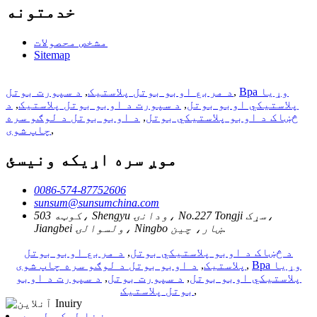
خدمتونه
مشخص محصولات
Sitemap
Bpa وړیا
,
د مربع اوبو بوتل پلاستيک
,
د سپورت بوتل
پلاستيکي اوبو بوتل
,
د سپورت د اوبو بوتل پلاستيک
,
د
څښاک د اوبو پلاستيکي بوتل
,
د اوبو بوتل د لوګو سره
,
چاپ شوی
موږ سره اړیکه ونیسئ
0086-574-87752606
sunsum@sunsumchina.com
کوټه 503، Shengyu ودانۍ، No.227 Tongji سړک،
Jiangbei ولسوالۍ، Ningbo ښار، چین.
د څښاک د اوبو پلاستيکي بوتل
,
د مربع اوبو بوتل
Bpa وړیا
,
پلاستيک
,
د اوبو بوتل د لوګو سره چاپ شوی
پلاستيکي اوبو بوتل
,
د سپورت بوتل
,
د سپورت د اوبو
,
بوتل پلاستيک
برېښنا لیک ولېږه