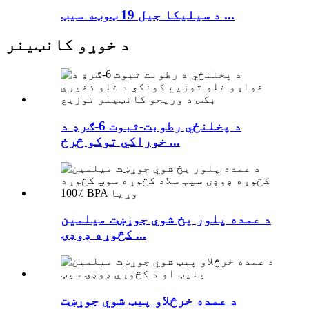
د سیلیکا جیل 19 ټوټه سیټ ...
د خوړو کانټینر
د پخلنځي رطوبت-ثبوت 6-ګرډ د
خوراکي توکو څرخ ...
د عمده پلور یخ شوي جوړښت میلمین
کڅوړه ډوډۍ ...
د عمده خرڅلاو پیټ شوي جوړښت