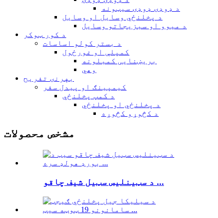
د ډوډۍ ډوډۍ سیټونه
د پخلنځي وسایل او وسایل
د میوو او سبزیجاتو وسایل
د کور ټوکر
د بستر کولو اساسات
کمپلې او غورځول
بریښنایی کمبلونه
وهي
بهرنۍ تفریح
کیمپینګ او پیدل سفر
د کمپ پخلنځي
د پخلنځي او پخلنځي
د کڅوړو کڅوړه
مشخص محصولات
د سټینلیس سټیل شیف چاقو ...