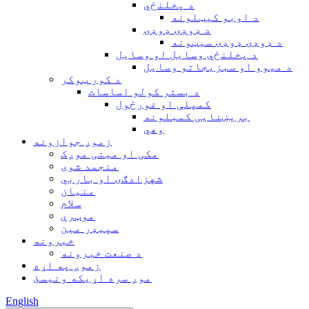
د پخلنځي
د اوبو کیټلونه
د ډوډۍ ډوډۍ
د ډوډۍ ډوډۍ سیټونه
د پخلنځي وسایل او وسایل
د میوو او سبزیجاتو وسایل
د کور ټوکر
د بستر کولو اساسات
کمپلې او غورځول
بریښنایی کمبلونه
وهي
زموږ جوازونه
مکی او مینی موږک
منجمد شوی
شهزادګۍ او باربي
منیان
سلام
موټرې
سپیډر مین
خبرونه
د صنعت خبرونه
زموږ په اړه
موږ سره اړیکه ونیسئ
English