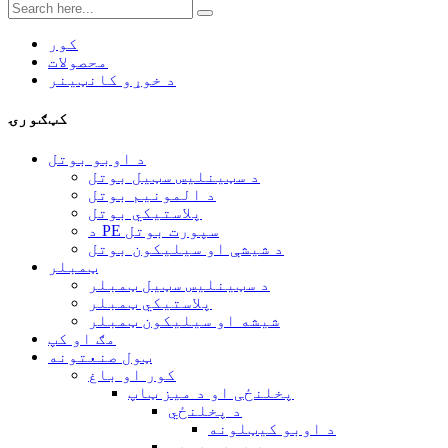
کور
محصولات
د خوړو کانټینر
کټګورۍ
د اوبو بوتل
د سټینلیس سټیل بوتل
د المونیم بوتل
پلاستيکي بوتل
د PE سپورت بوتل
د شیشې او سیلیکون بوتل
ټمبلر
د سټینلیس سټیل ټمبلر
پلاستيکي ټمبلر
شیشه او سیلیکون ټمبلر
مګ او کپ
ټول صنعتونه
کور او باغ
پخلنځی او د میز ټاپ
د پخلنځي
د اوبو کیټلونه
د ډوډۍ ډوډۍ