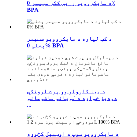
د مایکروویو رایس ککر سټیمر 0٪
BPA
د کب لپاره د مایکروویو سټیمر
پخلی 0% BPA
د بیا کارولو وړ پرت لرونکي
دودیز خواړه د لویانو ماشومانو
...
د مایکروویو سوپ د اوټمیل کڅوړه