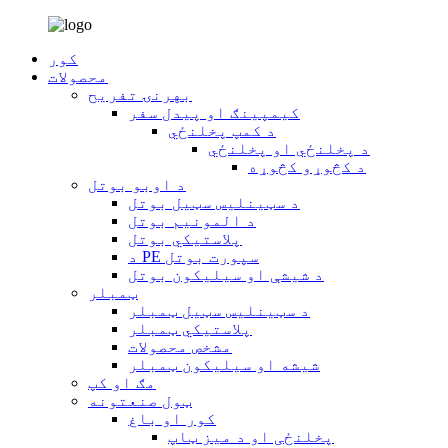
کور
محصولات
بهرنۍ تفریح
کیمپینګ او پیدل سفر
د کمپ پخلنځي
د پخلنځي او پخلنځي
د کڅوړو کڅوړه
د اوبو بوتل
د سټینلیس سټیل بوتل
د المونیم بوتل
پلاستيکي بوتل
د PE سپورت بوتل
د شیشې او سیلیکون بوتل
ټمبلر
د سټینلیس سټیل ټمبلر
پلاستيکي ټمبلر
مشخص محصولات
شیشه او سیلیکون ټمبلر
مګ او کپ
ټول صنعتونه
کور او باغ
پخلنځی او د میز ټاپ