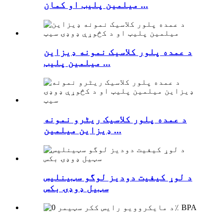
میلمین پلیټ او کمان ...
د عمده پلور کلاسیک نمونه ډیزاین
میلمین پلیټ ...
د عمده پلور کلاسیک ریٹرو نمونه
ډیزاین میلمین ...
د لوړ کیفیت دودیز لوگو سټینلیس
سټیل ډوډۍ بکس