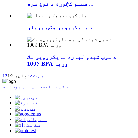
سټیو کڅوړه د توغ سره ...
د مایکروویو هګۍ بویلر
د سوپ شیدو لپاره مایکروویو مګ
100٪ BPA وړیا
بل >
>>
پاڼه 1/2
2
1
د قیمت لیست لپاره پوښتنه