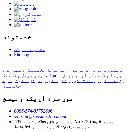
خدمتونه
مشخص محصولات
Sitemap
د سپورت بوتل
,
د مربع اوبو بوتل پلاستيک
,
د سپورت د
Bpa وړیا پلاستيکي اوبو بوتل
,
د
,
اوبو بوتل پلاستيک
څښاک د اوبو پلاستيکي بوتل
,
د اوبو بوتل د لوګو سره
,
چاپ شوی
موږ سره اړیکه ونیسئ
0086-574-87752606
sunsum@sunsumchina.com
کوټه 503، Shengyu ودانۍ، No.227 Tongji سړک،
Jiangbei ولسوالۍ، Ningbo ښار، چین.