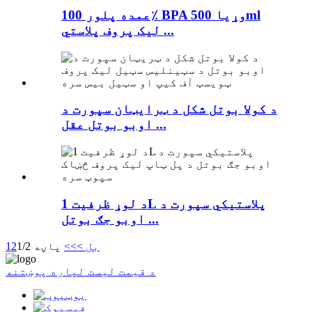
عمده پلور 100٪ BPA وړیا 500ml
لیک پروف پلاستي ...
د کولا بوتل شکل د ټرایټان سپورت د
اوبو بوتل عقل ...
د لوړ ظرفیت 1L پلاستيکي سپورت د
اوبو جګ بوتل ...
بل >
>>
پاڼه 1/2
2
1
د قیمت لیست لپاره پوښتنه