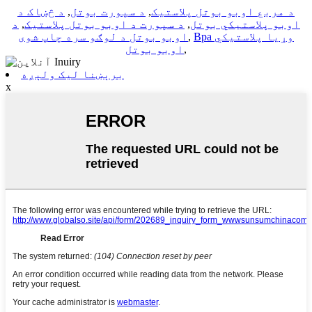
د مربع اوبو بوتل پلاستيک
,
د سپورت بوتل
,
د څښاک د
اوبو پلاستيکي بوتل
,
د سپورت د اوبو بوتل پلاستيک
,
د
Bpa وړیا پلاستيکي
,
اوبو بوتل د لوګو سره چاپ شوی
,
اوبو بوتل
برېښنا لیک ولېږه
x