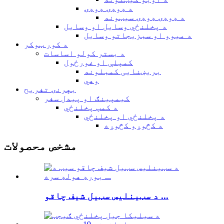
د ډوډۍ ډوډۍ
د ډوډۍ ډوډۍ سیټونه
د پخلنځي وسایل او وسایل
د میوو او سبزیجاتو وسایل
د کور ټوکر
د بستر کولو اساسات
کمپلې او غورځول
بریښنایی کمبلونه
وهي
بهرنۍ تفریح
کیمپینګ او پیدل سفر
د کمپ پخلنځي
د پخلنځي او پخلنځي
د کڅوړو کڅوړه
مشخص محصولات
د سټینلیس سټیل شیف چاقو ...