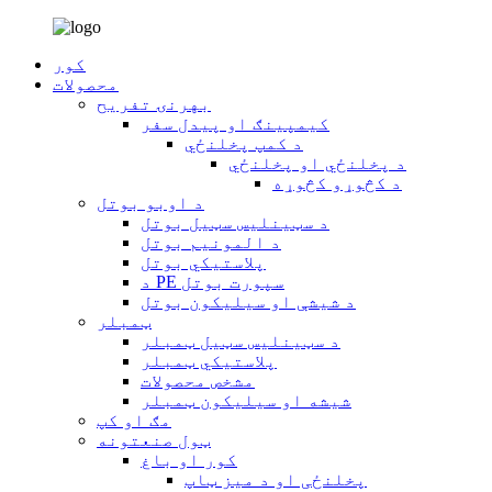
کور
محصولات
بهرنۍ تفریح
کیمپینګ او پیدل سفر
د کمپ پخلنځي
د پخلنځي او پخلنځي
د کڅوړو کڅوړه
د اوبو بوتل
د سټینلیس سټیل بوتل
د المونیم بوتل
پلاستيکي بوتل
د PE سپورت بوتل
د شیشې او سیلیکون بوتل
ټمبلر
د سټینلیس سټیل ټمبلر
پلاستيکي ټمبلر
مشخص محصولات
شیشه او سیلیکون ټمبلر
مګ او کپ
ټول صنعتونه
کور او باغ
پخلنځی او د میز ټاپ