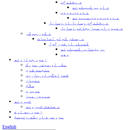
د پخلنځي
د اوبو کیټلونه
د ډوډۍ ډوډۍ
د ډوډۍ ډوډۍ سیټونه
د پخلنځي وسایل او وسایل
د میوو او سبزیجاتو وسایل
د کور ټوکر
د بستر کولو اساسات
کمپلې او غورځول
بریښنایی کمبلونه
وهي
زموږ جوازونه
مکی او مینی موږک
منجمد شوی
شهزادګۍ او باربي
منیان
سلام
موټرې
سپیډر مین
خبرونه
د صنعت خبرونه
زموږ په اړه
موږ سره اړیکه ونیسئ
English