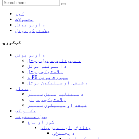
کور
محصولات
د اوبو بوتل
پلاستيکي بوتل
کټګورۍ
د اوبو بوتل
د سټینلیس سټیل بوتل
د المونیم بوتل
پلاستيکي بوتل
د PE سپورت بوتل
د شیشې او سیلیکون بوتل
ټمبلر
د سټینلیس سټیل ټمبلر
پلاستيکي ټمبلر
شیشه او سیلیکون ټمبلر
مګ او کپ
ټول صنعتونه
کور او باغ
پخلنځی او د میز ټاپ
د پخلنځي
د اوبو کیټلونه