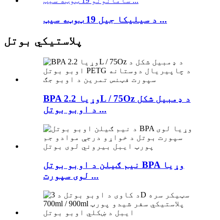
د سیلیکا جیل 19 ټوټه سیټ ...
پلاستيکي بوتل
BPA وړیا 2.2L / 75Oz د ډمبیل شکل
د اوبو بوتل ...
نیم ګیلن د اوبو بوتل BPA وړیا
لوی سپورت ...