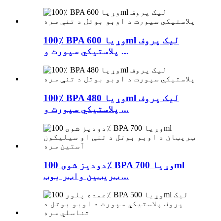
100٪ BPA وړیا 600ml لیک پروف
پلاستيکي سپورت و ...
100٪ BPA وړیا 480ml لیک پروف
پلاستيکي سپورت و ...
دودیز شوی 100٪ BPA وړیا 700ml
ټریټین واټر بوټ ...