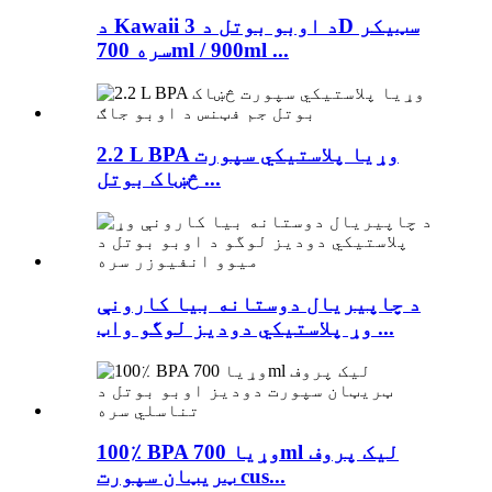
د Kawaii د اوبو بوتل د 3D سټیکر
سره 700ml / 900ml ...
2.2 L BPA وړیا پلاستيکي سپورت
څښاک بوتل ...
د چاپیریال دوستانه بیا کارونې
وړ پلاستيکي دودیز لوگو واټ ...
100٪ BPA وړیا 700ml لیک پروف
ټریټان سپورت cus...